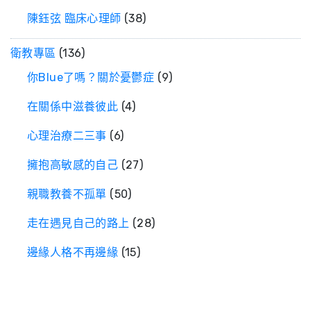
陳鈺弦 臨床心理師
(38)
衛教專區
(136)
你Blue了嗎？關於憂鬱症
(9)
在關係中滋養彼此
(4)
心理治療二三事
(6)
擁抱高敏感的自己
(27)
親職教養不孤單
(50)
走在遇見自己的路上
(28)
邊緣人格不再邊緣
(15)