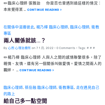
✏️臨床心理師 張雅詒 你是否也曾遇到過這樣的情況：
本來覺得某 …
CONTINUE READING
在關係中滋養彼此
,
楊乃樺 臨床心理師
,
臨床心理師
,
衛教
專區
兩人關係就該…？
By
心煦 心理治療所
on 7 1 月, 2022
•
0 Comments • Tags: # # #
✏️楊乃樺 臨床心理師 人與人之間的感情聯繫很多，除了
親情、友情，還有另一個關係叫做愛情。愛情之間兩人的
羈絆， …
CONTINUE READING
臨床心理師
,
蔡岳融 臨床心理師
,
衛教專區
,
走在遇見自己
的路上
給自己多一點空間