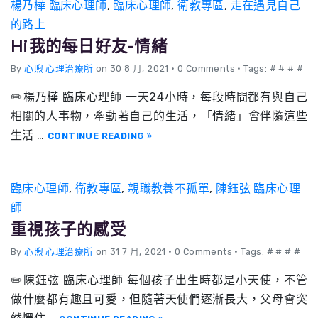
楊乃樺 臨床心理師
,
臨床心理師
,
衛教專區
,
走在遇見自己
的路上
Hi我的每日好友-情緒
By
心煦 心理治療所
on 30 8 月, 2021
•
0 Comments • Tags: # # # #
✏️楊乃樺 臨床心理師 一天24小時，每段時間都有與自己
相關的人事物，牽動著自己的生活，「情緒」會伴隨這些
生活 …
CONTINUE READING
臨床心理師
,
衛教專區
,
親職教養不孤單
,
陳鈺弦 臨床心理
師
重視孩子的感受
By
心煦 心理治療所
on 31 7 月, 2021
•
0 Comments • Tags: # # # #
✏️陳鈺弦 臨床心理師 每個孩子出生時都是小天使，不管
做什麼都有趣且可愛，但隨著天使們逐漸長大，父母會突