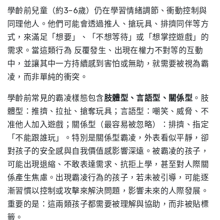
學齡前兒童（約3–6歲）仍在學習情緒調節、衝動控制與
同理他人。他們可能會透過推人、搶玩具、排擠同伴等方
式，來滿足「想要」、「不想等待」或「想掌控遊戲」的
需求。當這類行為 反覆發生、出現在權力不對等的互動
中，並讓其中一方持續感到害怕或無助，就需要被視為霸
凌，而非單純的衝突。
學齡前常見的霸凌樣態包含
肢體型、言語型、關係型
。肢
體型：推擠、拉扯、搶奪玩具；言語型：嘲笑、威脅、不
准他人加入遊戲；關係型（最容易被忽略）：排擠、指定
「不能跟誰玩」。特別是關係型霸凌，外表看似平靜，卻
對孩子的安全感與自我價值感影響深遠。被霸凌的孩子，
可能出現退縮、不敢表達需求、抗拒上學，甚至對人際關
係產生焦慮。出現霸凌行為的孩子，若未被引導，可能逐
漸習慣以控制或攻擊來解決問題，影響未來的人際發展。
重要的是：這兩類孩子都需要被理解與協助，而非被貼標
籤。